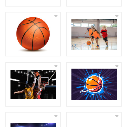
❤
❤
❤
❤
❤
❤