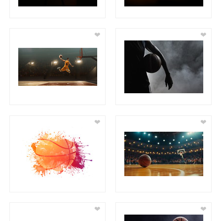
❤
❤
❤
❤
❤
❤