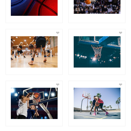
❤
❤
❤
❤