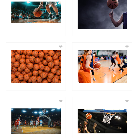
❤
❤
❤
❤