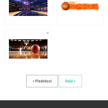
❤
< Předchozí
Další >