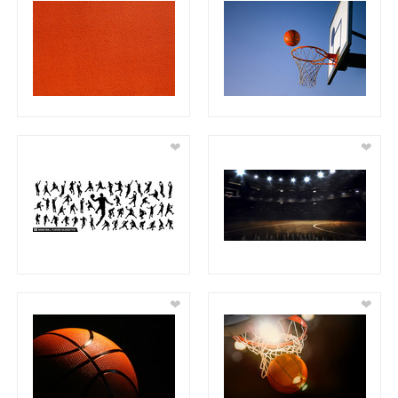
❤
❤
❤
❤