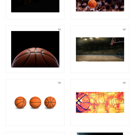
❤
❤
❤
❤