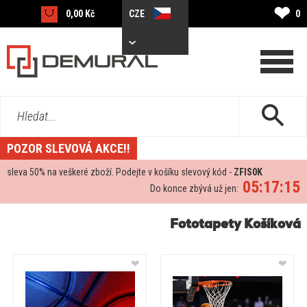
❤
0,00 Kč
CZE
0
Hledat...
POZOR SLEVOVÁ AKCE!!
sleva
50%
na veškeré zboží. Podejte v košíku slevový kód -
ZFIS0K
05:17:14
Do konce zbývá už jen:
Fototapety Košíková
❤
❤