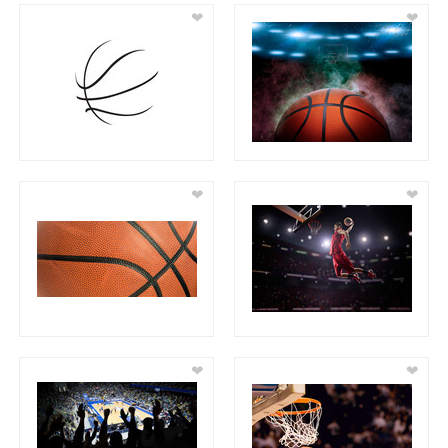
❤
❤
❤
❤
❤
❤