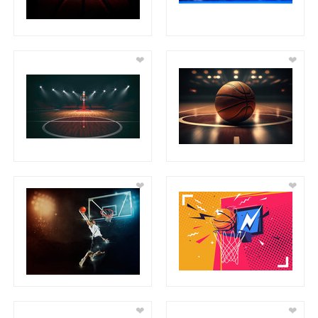
❤
❤
❤
❤
❤
❤