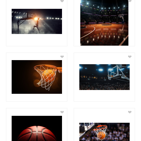
❤
❤
❤
❤
❤
❤