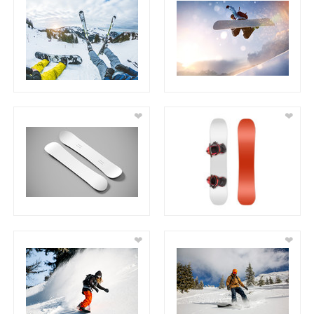
❤
❤
❤
❤