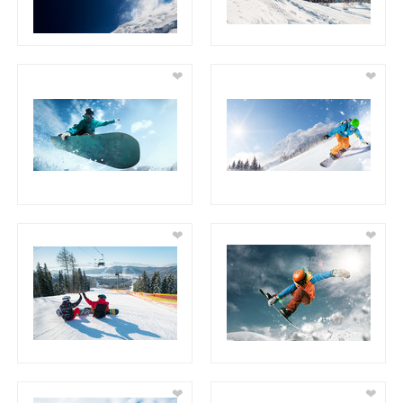
❤
❤
❤
❤
❤
❤