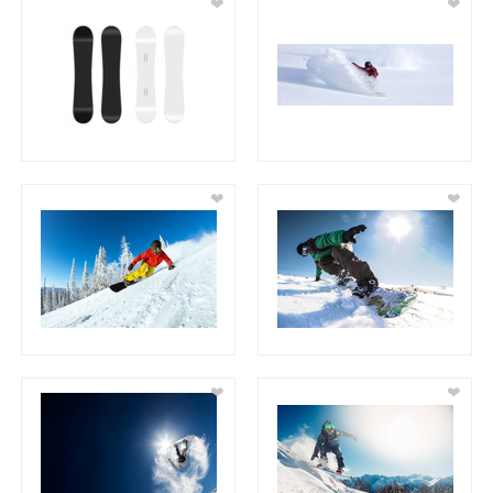
❤
❤
❤
❤
❤
❤