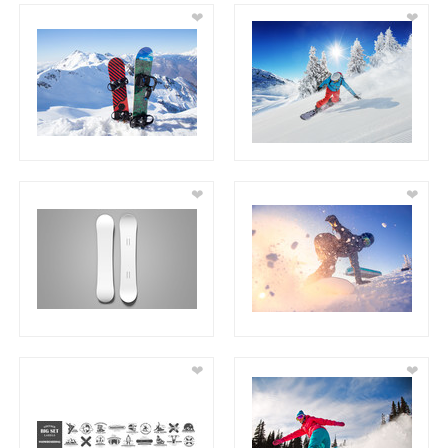
❤
❤
❤
❤
❤
❤