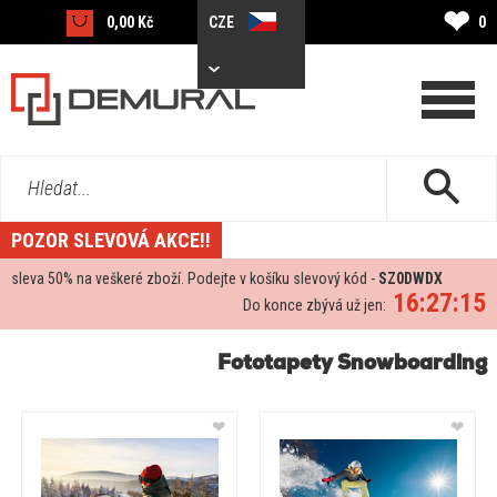
❤
0,00 Kč
CZE
0
Hledat...
POZOR SLEVOVÁ AKCE!!
sleva
50%
na veškeré zboží. Podejte v košíku slevový kód -
SZ0DWDX
16:27:14
Do konce zbývá už jen:
Fototapety Snowboarding
❤
❤