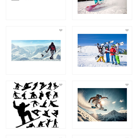
❤
❤
❤
❤