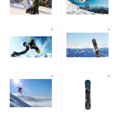
❤
❤
❤
❤