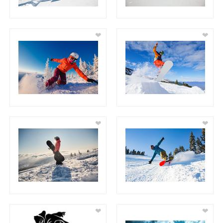
❤
❤
❤
❤
❤
❤