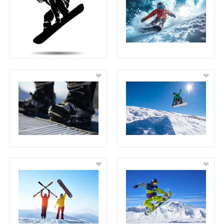
❤
❤
❤
❤