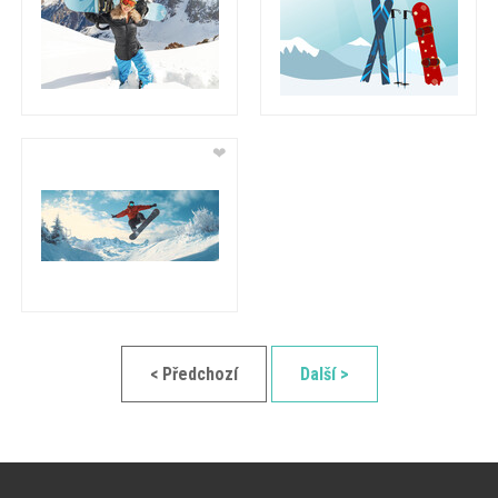
❤
< Předchozí
Další >