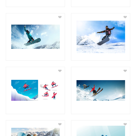
❤
❤
❤
❤
❤
❤